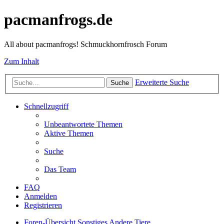
pacmanfrogs.de
All about pacmanfrogs! Schmuckhornfrosch Forum
Zum Inhalt
Erweiterte Suche
Suche
Schnellzugriff
Unbeantwortete Themen
Aktive Themen
Suche
Das Team
FAQ
Anmelden
Registrieren
Foren-Übersicht
Sonstiges
Andere Tiere